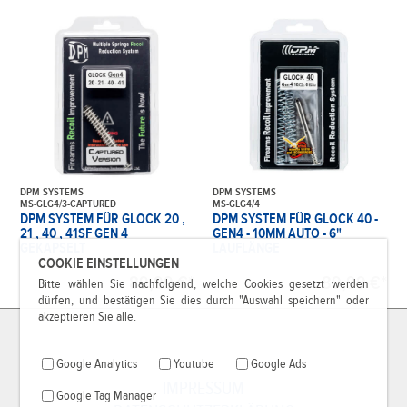
DPM SYSTEMS
DPM SYSTEMS
MS-GLG4/3-CAPTURED
MS-GLG4/4
DPM SYSTEM FÜR GLOCK 20 ,
DPM SYSTEM FÜR GLOCK 40 -
21 , 40 , 41SF GEN 4
GEN4 - 10MM AUTO - 6"
GEKAPSELT
LAUFLÄNGE
COOKIE EINSTELLUNGEN
89,99 €*
89,99 €*
Bitte wählen Sie nachfolgend, welche Cookies gesetzt werden
dürfen, und bestätigen Sie dies durch "Auswahl speichern" oder
akzeptieren Sie alle.
Google Analytics
Youtube
Google Ads
IMPRESSUM
Google Tag Manager