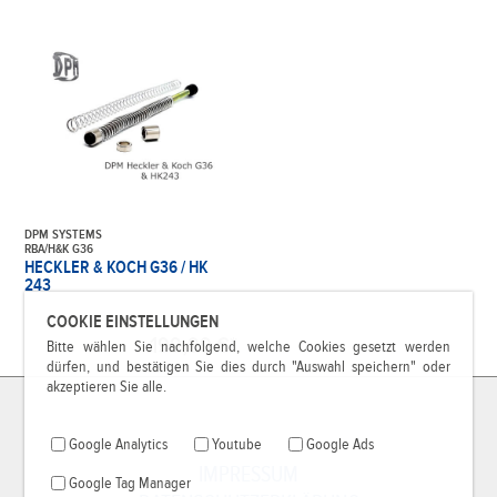
DPM SYSTEMS
RBA/H&K G36
HECKLER & KOCH G36 / HK
243
COOKIE EINSTELLUNGEN
199,99 €*
Bitte wählen Sie nachfolgend, welche Cookies gesetzt werden
dürfen, und bestätigen Sie dies durch "Auswahl speichern" oder
akzeptieren Sie alle.
Google Analytics
Youtube
Google Ads
IMPRESSUM
Google Tag Manager