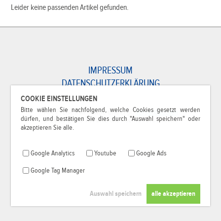
Leider keine passenden Artikel gefunden.
IMPRESSUM
DATENSCHUTZERKLÄRUNG
COOKIE EINSTELLUNGEN
Bitte wählen Sie nachfolgend, welche Cookies gesetzt werden
*Alle Preise inkl. MwSt. und zzgl.
Versandkosten
.
dürfen, und bestätigen Sie dies durch "Auswahl speichern" oder
© 2000-2026
79Pixel
, alle Rechte vorbehalten.
akzeptieren Sie alle.
Google Analytics
Youtube
Google Ads
Google Tag Manager