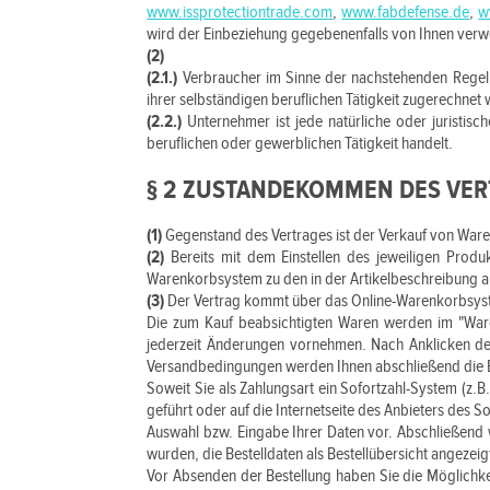
www.issprotectiontrade.com
,
www.fabdefense.de
,
w
wird der Einbeziehung gegebenenfalls von Ihnen ver
(2)
(2.1.)
Verbraucher im Sinne der nachstehenden Regelun
ihrer selbständigen beruflichen Tätigkeit zugerechnet
(2.2.)
Unternehmer ist jede natürliche oder juristis
beruflichen oder gewerblichen Tätigkeit handelt.
§ 2 ZUSTANDEKOMMEN DES VE
(1)
Gegenstand des Vertrages ist der Verkauf von Ware
(2)
Bereits mit dem Einstellen des jeweiligen Produ
Warenkorbsystem zu den in der Artikelbeschreibung
(3)
Der Vertrag kommt über das Online-Warenkorbsyst
Die zum Kauf beabsichtigten Waren werden im "Ware
jederzeit Änderungen vornehmen. Nach Anklicken der
Versandbedingungen werden Ihnen abschließend die Bes
Soweit Sie als Zahlungsart ein Sofortzahl-System (z.
geführt oder auf die Internetseite des Anbieters des 
Auswahl bzw. Eingabe Ihrer Daten vor. Abschließend 
wurden, die Bestelldaten als Bestellübersicht angezeig
Vor Absenden der Bestellung haben Sie die Möglichkei