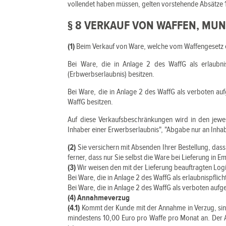
vollendet haben müssen, gelten vorstehende Absätze 1
§ 8 VERKAUF VON WAFFEN, MUN
(1)
Beim Verkauf von Ware, welche vom Waffengesetz erf
Bei Ware, die in Anlage 2 des WaffG als erlaubnisp
(Erbwerbserlaubnis) besitzen.
Bei Ware, die in Anlage 2 des WaffG als verboten au
WaffG besitzen.
Auf diese Verkaufsbeschränkungen wird in den jewei
Inhaber einer Erwerbserlaubnis", "Abgabe nur an In
(2)
Sie versichern mit Absenden Ihrer Bestellung, dass 
ferner, dass nur Sie selbst die Ware bei Lieferung in
(3)
Wir weisen den mit der Lieferung beauftragten Logis
Bei Ware, die in Anlage 2 des WaffG als erlaubnispflic
Bei Ware, die in Anlage 2 des WaffG als verboten auf
(4) Annahmeverzug
(4.1)
Kommt der Kunde mit der Annahme in Verzug, sind
mindestens 10,00 Euro pro Waffe pro Monat an. Der 