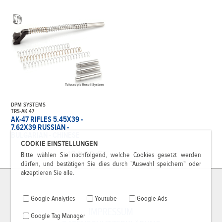
DPM SYSTEMS
TRS-AK 47
AK-47 RIFLES 5.45X39 -
7.62X39 RUSSIAN -
BULGARIAN - CHINESE
COOKIE EINSTELLUNGEN
194,99 €*
Bitte wählen Sie nachfolgend, welche Cookies gesetzt werden
dürfen, und bestätigen Sie dies durch "Auswahl speichern" oder
akzeptieren Sie alle.
Google Analytics
Youtube
Google Ads
IMPRESSUM
Google Tag Manager