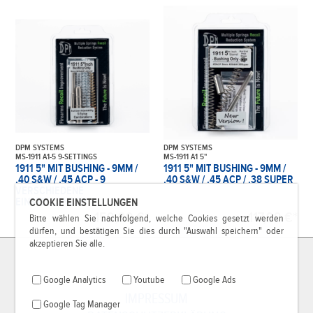
DPM SYSTEMS
DPM SYSTEMS
MS-1911 A1-5 9-SETTINGS
MS-1911 A1 5"
1911 5" MIT BUSHING - 9MM /
1911 5" MIT BUSHING - 9MM /
.40 S&W / .45 ACP - 9
.40 S&W / .45 ACP / .38 SUPER
VERSCHIEDENE
EINSTELLUNGEN
COOKIE EINSTELLUNGEN
159,99 €*
117,99 €*
Bitte wählen Sie nachfolgend, welche Cookies gesetzt werden
dürfen, und bestätigen Sie dies durch "Auswahl speichern" oder
akzeptieren Sie alle.
Google Analytics
Youtube
Google Ads
IMPRESSUM
Google Tag Manager