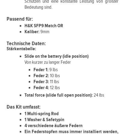
Schützen und eine konstante Leistung von größter
Bedeutung sind.
Passend für:
H&K SFP9 Match OR
Kaliber:
9mm
Technische Daten:
Stärkentabelle:
Slide on the battery (idle position)
Von kurzer zu langer Feder
Feder 1:
9 lbs
Feder 2:
10 lbs
Feder 3:
11 lbs
Feder 4:
12 lbs
Total force (slide full open position):
24 lbs
Das Kit umfasst:
1 Multi-spring Rod
1 Washer & Safetypin
4 verschiedene äußere Federn
Ein Federstopfen muss immer installiert werden,