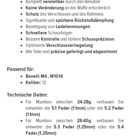
Komplett
verstellbar
durch den Benutzer
Keine Veränderung
an der Waffe erforderlich
Schutz
des Verschlusses und des Rahmens
Signifikante und
spürbare Rückstoßdämpfung
Beseitigung von
Ladehemmungen
Schnellere
Schussfolgen
Bessere
Kontrolle
und höhere
Schusspräzision
Optimierte
Verschlussverriegelung
Alle Teile sind
präzise gefertigt und abgestimmt
Passend für:
Benelli M4 , M1014
Kaliber:
12
Technische Daten:
Für Munition zwischen
24-28g
, verbauen Sie
entweder die
5.1 Feder
(1.1mm)
oder die
5.2 Feder
(1.1mm)
Für Munition zwischen
28-40g
, verbauen Sie
entweder die
5.3 Feder (1.25mm)
oder die
5.4
Feder (1.25mm)